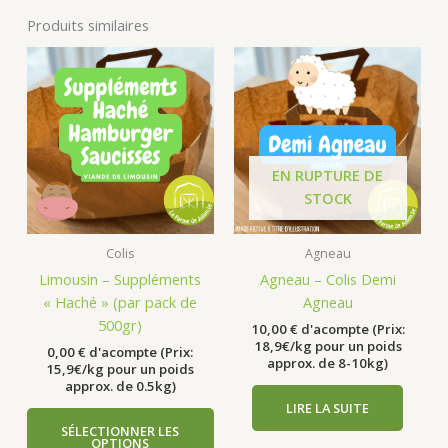
Produits similaires
EN RUPTURE DE
STOCK
Colis
Agneau
Limousin – Suppléments
Agneau – Colis Demi
« Haché » (par pack de
Agneau
500gr)
10,00
€
d'acompte (Prix:
18,9€/kg pour un poids
0,00
€
d'acompte (Prix:
approx. de 8-10kg)
15,9€/kg pour un poids
approx. de 0.5kg)
LIRE LA SUITE
SÉLECTIONNER LES
OPTIONS