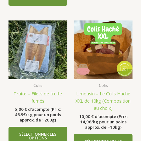
Colis
Colis
Truite – Filets de truite
Limousin – Le Colis Haché
fumés
XXL de 10kg (Composition
au choix)
5,00
€
d'acompte (Prix:
46.9€/kg pour un poids
10,00
€
d'acompte (Prix:
approx. de ~200g)
14,9€/kg pour un poids
approx. de ~10kg)
SÉLECTIONNER LES
OPTIONS