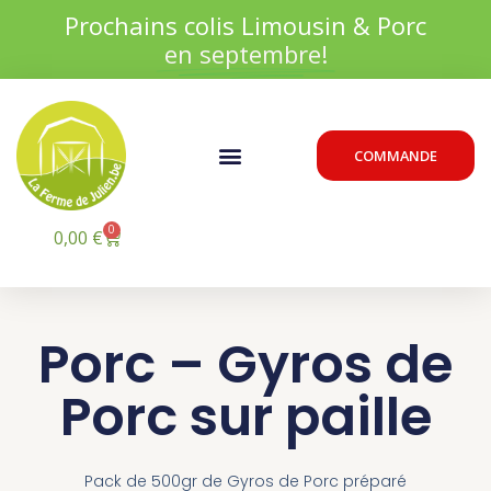
Aller
Prochains colis Limousin & Porc
au
en septembre!
contenu
Menu
COMMANDE
0
Panier
0,00
€
Porc – Gyros de
Porc sur paille
Pack de 500gr de Gyros de Porc préparé