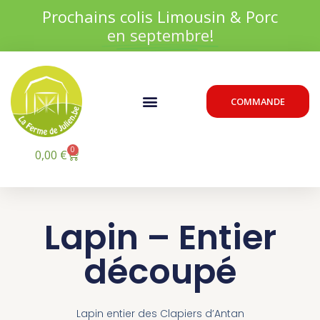
Aller
Prochains colis Limousin & Porc
au
en septembre!
contenu
Menu
COMMANDE
0
Panier
0,00
€
Lapin – Entier
découpé
Lapin entier des Clapiers d’Antan