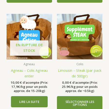
EN RUPTURE DE
STOCK
Agneau
Colis
Agneau – Colis Agneau
Limousin – Steak (par pack
entier
de 500gr)
10,00
€
d'acompte (Prix:
0,00
€
d'acompte (Prix:
17,9€/kg pour un poids
25.9€/kg pour un poids
approx. de 15-20kg)
approx. de ~0.5kg)
LIRE LA SUITE
SÉLECTIONNER LES
OPTIONS