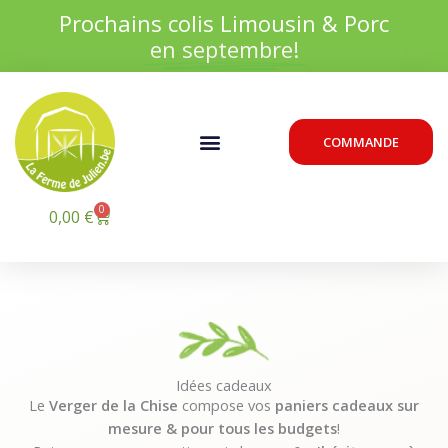
Aller
Prochains colis Limousin & Porc
au
en septembre!
contenu
Menu
COMMANDE
0
Panier
0,00
€
Idées cadeaux
Le
Verger de la Chise
compose vos
paniers cadeaux sur
mesure & pour tous les budgets
!