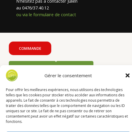
N'hésitez pas à contacter Julien
au 0476/37.40.12
ou via le formulaire de contact
COMMANDE
MIELS & DÉRIVÉS
VOLAILLES
Gérer le consentement
COLIS
COLIS
COLIS
Pour offrir les meilleures expériences, nous utilisons des technologies
LIMOUSIN
PORC
AGNEAU
telles que les cookies pour stocker et/ou accéder aux informations des
appareils. Le fait de consentir à ces technologies nous permettra de
traiter des données telles que le comportement de navigation ou les ID
uniques sur ce site. Le fait de ne pas consentir ou de retirer son
consentement peut avoir un effet négatif sur certaines caractéristiques et
fonctions.