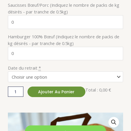
Saucisses Bœuf/Porc (Indiquez le nombre de packs de kg
"Haché"
désirés - par tranche de 0.5kg)
(par
pack
de
500gr)
Hamburger 100% Bœuf (Indiquez le nombre de packs de
kg désirés - par tranche de 0.5kg)
Date du retrait
*
Total :
0,00 €
Ajouter Au Panier