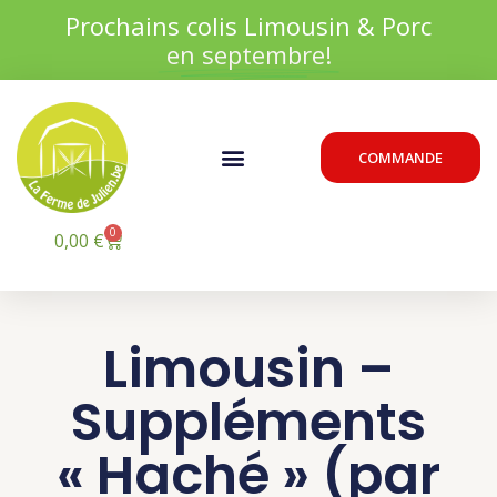
Aller
Prochains colis Limousin & Porc
au
en septembre!
contenu
Menu
COMMANDE
0
Panier
0,00
€
Limousin –
Suppléments
« Haché » (par