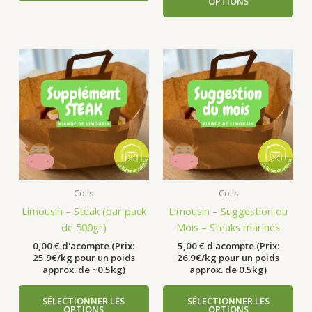
OPTIONS
Colis
Colis
Limousin – Steak (par pack
Limousin – Suggestion du
de 500gr)
Mois – Steaks marinés
0,00
€
d'acompte (Prix:
5,00
€
d'acompte (Prix:
25.9€/kg pour un poids
26.9€/kg pour un poids
approx. de ~0.5kg)
approx. de 0.5kg)
SÉLECTIONNER LES
SÉLECTIONNER LES
OPTIONS
OPTIONS