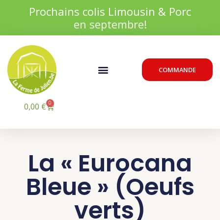
Aller
Prochains colis Limousin & Porc
au
en septembre!
contenu
Menu
COMMANDE
0
Panier
0,00
€
La « Eurocana
Bleue » (Oeufs
verts)