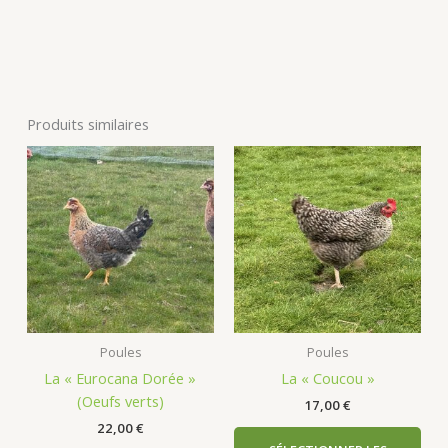
Produits similaires
Poules
Poules
La « Eurocana Dorée »
La « Coucou »
(Oeufs verts)
17,00
€
22,00
€