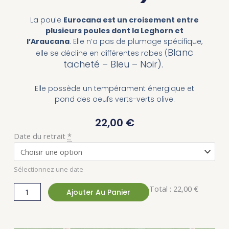
La poule
Eurocana est un croisement entre
plusieurs poules dont la Leghorn et
l’Araucana
. Elle n’a pas de plumage spécifique,
Blanc
elle se décline en différentes robes (
tacheté –
Bleu –
Noir).
Elle possède un tempérament énergique et
pond des oeufs verts-verts olive.
22,00
€
quantité
Date du retrait
*
de
La
Sélectionnez une date
"Eurocana
Bleue"
Total :
22,00 €
Ajouter Au Panier
(Oeufs
verts)