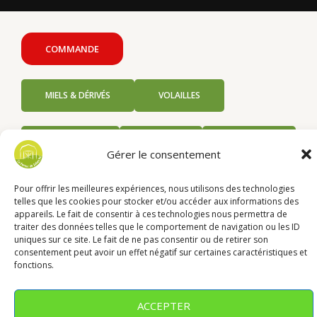
COMMANDE
MIELS & DÉRIVÉS
VOLAILLES
COLIS
COLIS
COLIS
LIMOUSIN
PORC
AGNEAU
Gérer le consentement
Pour offrir les meilleures expériences, nous utilisons des technologies
telles que les cookies pour stocker et/ou accéder aux informations des
appareils. Le fait de consentir à ces technologies nous permettra de
traiter des données telles que le comportement de navigation ou les ID
uniques sur ce site. Le fait de ne pas consentir ou de retirer son
Menu
consentement peut avoir un effet négatif sur certaines caractéristiques et
fonctions.
Copyright : La Ferme de Julien
ACCEPTER