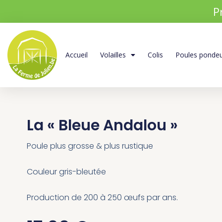
Aller
P
au
contenu
Accueil
Volailles
Colis
Poules ponde
La « Bleue Andalou »
Poule plus grosse & plus rustique
Couleur gris-bleutée
Production de 200 à 250 œufs par ans.