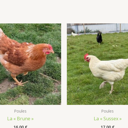
Poules
Poules
La « Brune »
La « Sussex »
16,00
€
17,00
€