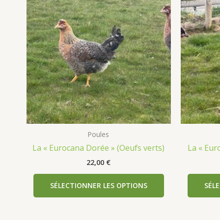
Poules
La « Eurocana Dorée » (Oeufs verts)
La « Eur
22,00
€
SÉLECTIONNER LES OPTIONS
SÉL