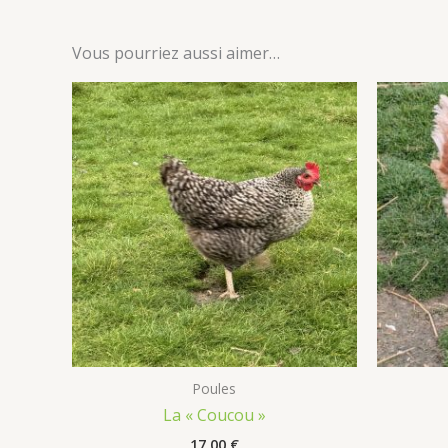
Vous pourriez aussi aimer…
Poules
La « Coucou »
17,00
€