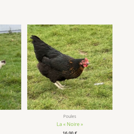
Poules
La « Noire »
16,00
€