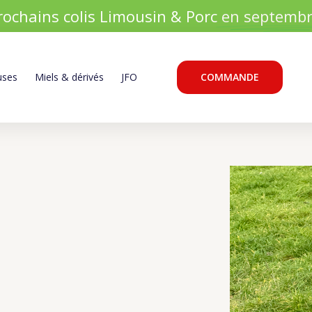
rochains colis Limousin & Porc
en septembr
uses
Miels & dérivés
JFO
COMMANDE