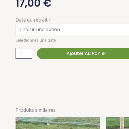
17,00
€
quantité
Date du retrait
*
de
La
Sélectionnez une date
"Bleue
Andalou"
Ajouter Au Panier
Produits similaires