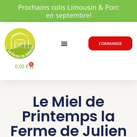
Aller
Prochains colis Limousin & Porc
au
en septembre!
contenu
Menu
COMMANDE
0
Panier
0,00
€
Le Miel de
Printemps la
Ferme de Julien