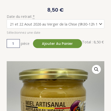
8,50
€
quantité
Date du retrait
*
de
Le
Sélectionnez une date
Miel
de
Total :
8,50 €
pièce
Ajouter Au Panier
Printemps
la
Ferme
de
Julien