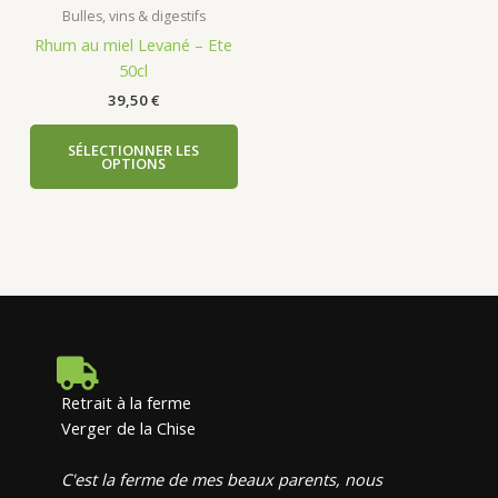
Bulles, vins & digestifs
Rhum au miel Levané – Ete
50cl
39,50
€
SÉLECTIONNER LES
OPTIONS
Retrait à la ferme
Verger de la Chise
C'est la ferme de mes beaux parents, nous