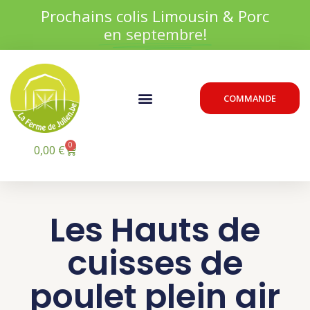
Aller
Prochains colis Limousin & Porc
au
en septembre!
contenu
Menu
COMMANDE
0
Panier
0,00
€
Les Hauts de
cuisses de
poulet plein air