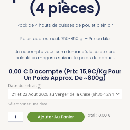
(4 pièces)
Pack de 4 hauts de cuisses de poulet plein air
Poids approximatif: 750-850 gr – Prix au kilo
Un accompte vous sera demandé, le solde sera
calculé en magasin suivant le poids du paquet.
0,00
€
D'acompte (Prix: 15,9€/kg Pour
Un Poids Approx. De ~800g)
quantité
Date du retrait
*
de
Les
Sélectionnez une date
Hauts
de
Total :
0,00 €
Ajouter Au Panier
cuisses
de